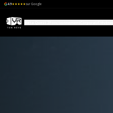
4.9
★★★★★
sur Google
Meta Quest 2
Fonctionnement
Corporatif/événe